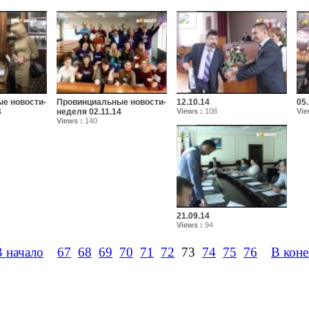
е новости-
Провинциальные новости-
12.10.14
05.
4
неделя 02.11.14
Views :
108
Vie
Views :
140
21.09.14
Views :
94
 начало
67
68
69
70
71
72
73
74
75
76
В коне