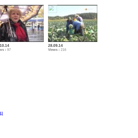
10.14
28.09.14
ws :
97
Views :
216
ц