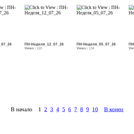
_07_26
ПН-Неделя_12_07_26
ПН-Неделя_05_07_26
ПН
Views :
119
Views :
134
Vie
В начало
1
2
3
4
5
6
7
8
9
10
В конец