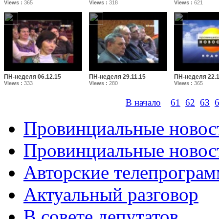
Views :
365
Views :
318
Views :
621
ПН-неделя 06.12.15
ПН-неделя 29.11.15
ПН-неделя 22.1
Views :
333
Views :
280
Views :
365
В начало
61
62
63
Провинциальные новос
Провинциальные новост
Авторские телепрогра
Актуальный разговор
В совете депутатов