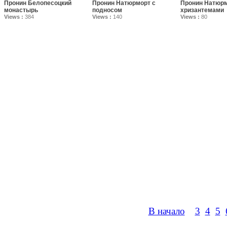
Пронин Белопесоцкий
Пронин Натюрморт с
Пронин Натюрм
монастырь
подносом
хризантемами
Views :
384
Views :
140
Views :
80
В начало
3
4
5