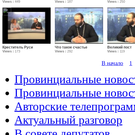
Views :
449
Views :
187
Views :
250
Креститель Руси
Что такое счастье
Великий пост
Views :
173
Views :
292
Views :
119
В начало
1
Провинциальные новос
Провинциальные новост
Авторские телепрогра
Актуальный разговор
В совете депутатов