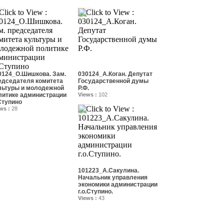
0124_О.Шишкова. Зам.
030124_А.Коган. Депутат
едседателя комитета
Государственной думы
льтуры и молодежной
Р.Ф.
литике администрации
Views :
102
Ступино
ws :
28
101223_А.Сакулина.
Начальник управления
экономики администрации
г.о.Ступино.
Views :
43