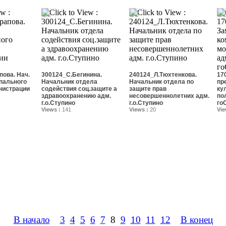
ова. Нач.
300124_С.Бегинина.
240124_Л.Тюхтенкова.
17
пального
Начальник отдела
Начальник отдела по
пр
нистрации
содействия соц.защите а
защите прав
ку
здравоохранению адм.
несовершеннолетних адм.
по
г.о.Ступино
г.о.Ступино
го
Views :
141
Views :
20
Vie
В начало
3
4
5
6
7
8
9
10
11
12
В конец