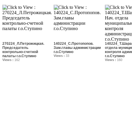
270224_Л.Петрожицкая.
140224_С.Протопопов.
140224_Т.Шарап
Председатель
Зам.главы администрации
отдела муници
контрольно-счетной
г.о.Ступино
контроля адми
палаты г.о.Ступино
Views :
33
г.о.Ступино
Views :
162
Views :
160