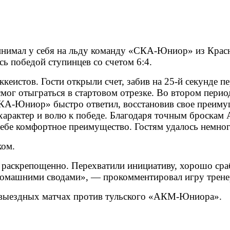
инимал у себя на льду команду «СКА-Юниор» из Крас
сь победой ступинцев со счетом 6:4.
кеистов. Гости открыли счет, забив на 25-й секунде п
мог отыграться в стартовом отрезке. Во втором перио
«СКА-Юниор» быстро ответил, восстановив свое преим
характер и волю к победе. Благодаря точным броскам
себе комфортное преимущество. Гостям удалось немного
ком.
ее раскрепощенно. Перехватили инициативу, хорошо ср
 домашними сводами», — прокомментировал игру трен
 выездных матчах против тульского «АКМ-Юниора».